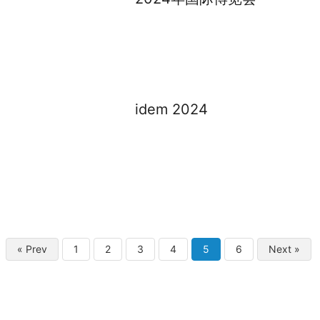
idem 2024
« Prev
1
2
3
4
5
6
Next »