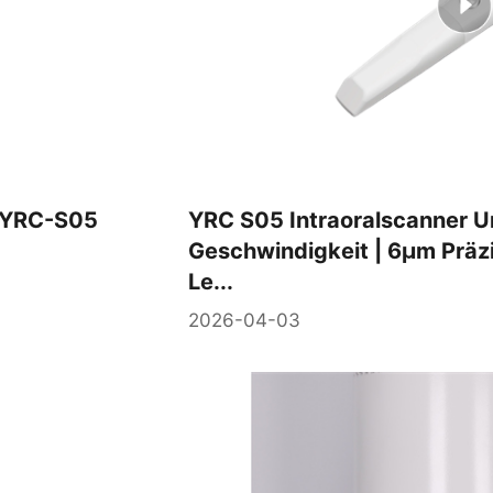
r YRC-S05
YRC S05 Intraoralscanner U
Geschwindigkeit | 6μm Präzis
Le...
2026-04-03