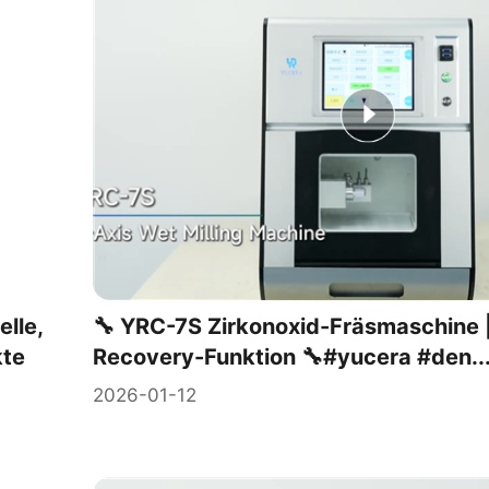
lle,
🔧 YRC-7S Zirkonoxid-Fräsmaschine |
kte
Recovery-Funktion 🔧#yucera #den..
2026-01-12