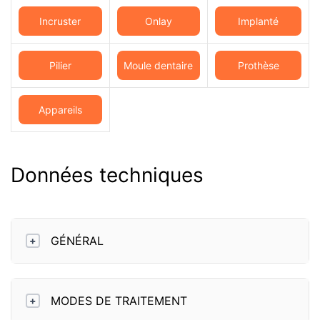
Incruster
Onlay
Implanté
Pilier
Moule dentaire
Prothèse
complète
Appareils
orthodontiques
Données techniques
GÉNÉRAL
+
MODES DE TRAITEMENT
+