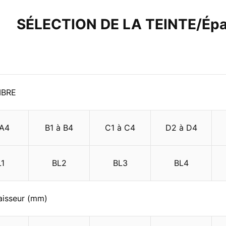
SÉLECTION DE LA TEINTE/Épa
BRE
-A4
B1 à B4
C1 à C4
D2 à D4
L1
BL2
BL3
BL4
aisseur (mm)