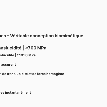
es – Véritable conception biomimétique
ranslucidité | ≥700 MPa
nslucidité | ≥1050 MPa
n assurent
 de translucidité et de force homogène
ues instantanément