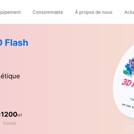
quipement
Consommable
À propos de nous
Actu
D Flash
hétique
≥1200
HT
Dureté