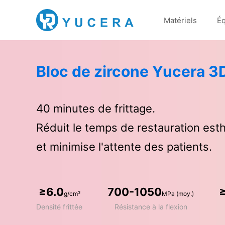
Matériels
É
Bloc de zircone Yucera 3
40 minutes de frittage.
Réduit le temps de restauration est
et minimise l'attente des patients.
≥6.0
700-1050
g/cm³
MPa (moy.)
Densité frittée
Résistance à la flexion