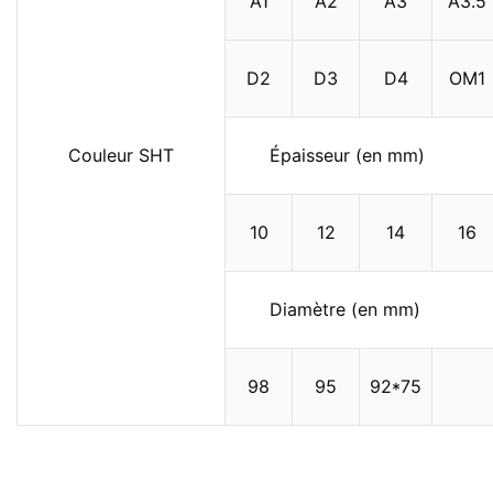
A1
A2
A3
A3.5
D2
D3
D4
OM1
Couleur SHT
Épaisseur (en mm)
10
12
14
16
Diamètre (en mm)
98
95
92*75