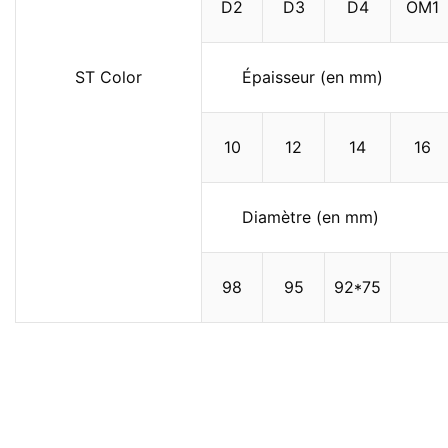
D2
D3
D4
OM1
ST Color
Épaisseur (en mm)
10
12
14
16
Diamètre (en mm)
98
95
92*75