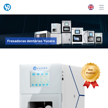
Fresadoras dentárias Yucera