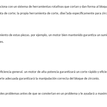
nciona con un sistema de herramientas rotativas que cortan y dan forma al bloque 
enta de corte; la propia herramienta de corte, dise?ada específicamente para zir
miento de estas piezas. por ejemplo, un motor bien mantenido garantiza un sum
es.
ciencia general. un motor de alta potencia garantizará un corte rápido y eficient
orte adecuada garantizará la manipulación correcta del bloque de zirconio.
bles problemas antes de que se conviertan en un problema y le ayudará a maximizar