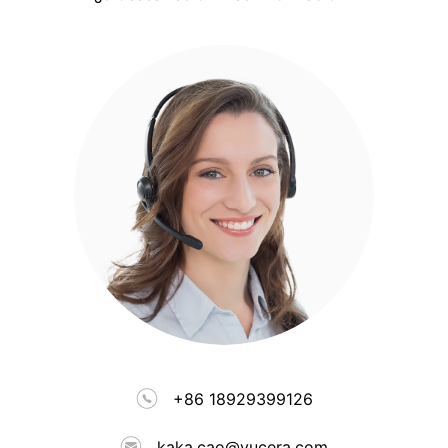
+86 18929399126
kaka.cao@yucera.com