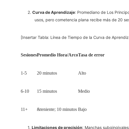
2.
Curva de Aprendizaje
: Promediano de Los Princip
usos, pero cometencia plana recibe más de 20 se
[Insertar Tabla: Línea de Tiempo de la Curva de Aprendiz
Sesiones
Promedio Hora/Arco
Tasa de error
1-5
20 minutos
Alto
6-10
15 minutos
Medio
11+
&teniente; 10 minutos
Bajo
1.
Limitaciones de precisión
: Manchas subgingivales