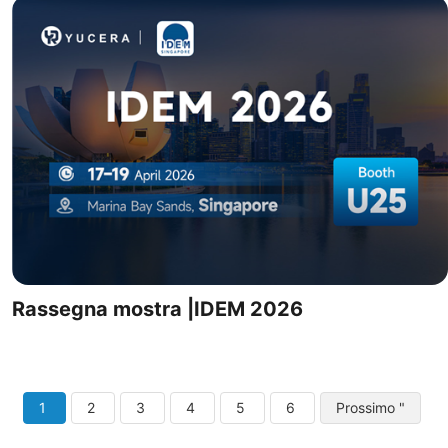
Rassegna mostra |IDEM 2026
1
2
3
4
5
6
Prossimo "