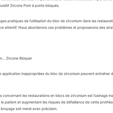
ositif
Zircone
Pont à ponts bloqués.
es pratiques de l’utilisation du bloc de zirconium dans les restaur
t être attentif. Nous aborderons ces problèmes et proposerons des stra
ion…
Zircone
Bloquer
pplication inappropriées du bloc de zirconium peuvent entraîner des
ts concernant les restaurations en blocs de zirconium est l’usinage i
e patient et augmentant les risques de défaillance de cette prothèse.
 broyage soit mené avec précision.