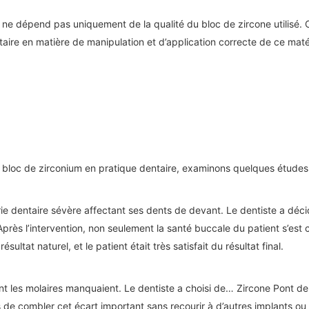
ne ne dépend pas uniquement de la qualité du bloc de zircone utilis
ire en matière de manipulation et d’application correcte de ce maté
on du bloc de zirconium en pratique dentaire, examinons quelques étude
rie dentaire sévère affectant ses dents de devant. Le dentiste a déc
près l’intervention, non seulement la santé buccale du patient s’est 
ltat naturel, et le patient était très satisfait du résultat final.
nt les molaires manquaient. Le dentiste a choisi de…
Zircone
Pont de
s de combler cet écart important sans recourir à d’autres implants ou