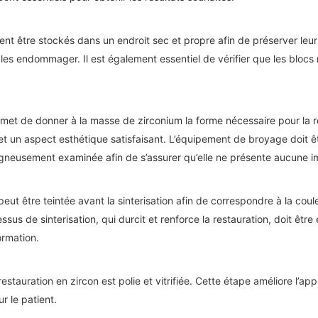
nt être stockés dans un endroit sec et propre afin de préserver leur q
les endommager. Il est également essentiel de vérifier que les blocs 
et de donner à la masse de zirconium la forme nécessaire pour la re
et un aspect esthétique satisfaisant. L’équipement de broyage doit ê
oigneusement examinée afin de s’assurer qu’elle ne présente aucune i
 peut être teintée avant la sinterisation afin de correspondre à la cou
ssus de sinterisation, qui durcit et renforce la restauration, doit êt
ormation.
 la restauration en zircon est polie et vitrifiée. Cette étape améliore l’
r le patient.