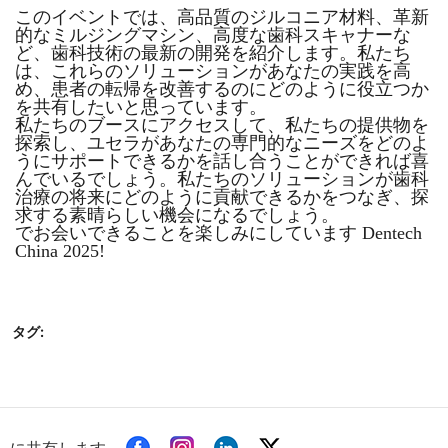
このイベントでは、高品質のジルコニア材料、革新
的なミルジングマシン、高度な歯科スキャナーな
ど、歯科技術の最新の開発を紹介します。私たち
は、これらのソリューションがあなたの実践を高
め、患者の転帰を改善するのにどのように役立つか
を共有したいと思っています。
私たちのブースにアクセスして、私たちの提供物を
探索し、ユセラがあなたの専門的なニーズをどのよ
うにサポートできるかを話し合うことができれば喜
んでいるでしょう。私たちのソリューションが歯科
治療の将来にどのように貢献できるかをつなぎ、探
求する素晴らしい機会になるでしょう。
でお会いできることを楽しみにしています
Dentech
China 2025
!
タグ:
に共有します