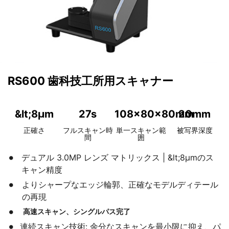
RS600 歯科技工所用スキャナー
&lt;8μm
27s
108×80×80mm
20mm
正確さ
フルスキャン時
単一スキャン範
被写界深度
間
囲
デュアル 3.0MP レンズ マトリックス | &lt;8μmのス
キャン精度
よりシャープなエッジ輪郭、正確なモデルディテール
の再現
高速スキャン、シングルパス完了
連続スキャン技術: 余分なスキャンを最小限に抑え、パ