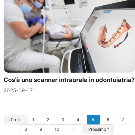
Cos’è uno scanner intraorale in odontoiatria?
2025-09-17
«Prec
1
2
3
4
5
6
7
8
9
10
11
Prossimo "