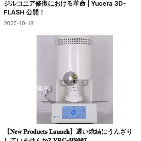
ジルコニア修復における革命 | Yucera 3D-
FLASH 公開！
2025-10-18
【𝐍𝐞𝐰 𝐏𝐫𝐨𝐝𝐮𝐜𝐭𝐬 𝐋𝐚𝐮𝐧𝐜𝐡】遅い焼結にうんざり
していませんか? 𝐘𝐑𝐂-𝐇𝐒𝟎𝟎𝟕...