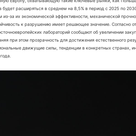
очную Европу, охватывающую такие ключевые рынки, как Польша,
 будет расширяться в среднем на 8,5% в период с 2025 по 203
м из-за их экономической эффективности, механической прочно
стойчивость к разрушению имеет решающее значение. Согласно 
осточноевропейских лабораторий сообщают об увеличении закуп
яя при этом прозрачность для достижения естественного резу
гиональные движущие силы, тенденции в конкретных странах, и
года.