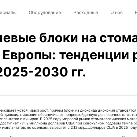
ериалы
Оборудование
Расходные
О нас
иевые блоки на стом
 Европы: тенденции 
025-2030 гг.
реживает устойчивый рост, причем блоки из диоксида циркония становятс
, диоксид циркония обеспечивает непревзойденную долговечность, эстет
мплантатов и виниров. В 2025 году мировой рынок стоматологических мат
н достигнет 771,2 миллиона долларов США при совокупном годовом темпе ро
х имплантатов, по оценкам, вырастет с 2,12 млрд долларов США в 2025 год