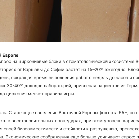
й Европе
прос на циркониевые блоки в стоматологической экосистеме Во
аториях от Варшавы до Софии растет на 15–20% ежегодно. Бло
день, сокращая время выполнения работ с недель до часов и со
осит 30-40% доходов лабораторий, привлекая пациентов из Герм
да циркония меняет правила игры.
. Стареющее население Восточной Европы (когорта 65+, по пр
ость в восстановительных процедурах, при этом уровень карие
ря своей биосовместимости и стойкости к разрушению, превос
в. Экономические соображения еще больше усиливают спрос: п