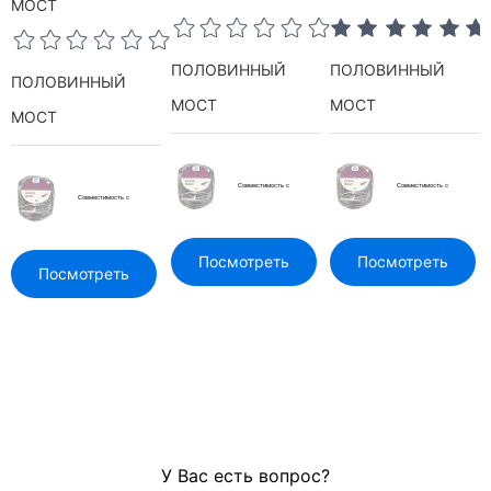
МОСТ
ПОЛОВИННЫЙ
ПОЛОВИННЫЙ
ПОЛОВИННЫЙ
МОСТ
МОСТ
МОСТ
Совместимость с
Совместимость с
Совместимость с
Посмотреть
Посмотреть
Посмотреть
окрашиванием и глазурованием
окрашиванием и глазурованием
окр
окрашиванием и глазурованием
больше
больше
больше
У Вас есть вопрос?