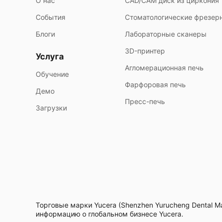
О нас
CAD/CAM диск из циркония
События
Стоматологические фрезер
Блоги
Лабораторные сканеры
3D-принтер
Услуга
Агломерационная печь
Обучение
Фарфоровая печь
Демо
Пресс-печь
Загрузки
Торговые марки Yucera (Shenzhen Yurucheng Dental Ma
информацию о глобальном бизнесе Yucera.