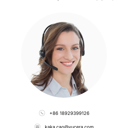
+86 18929399126
kaka.cao@yucera.com