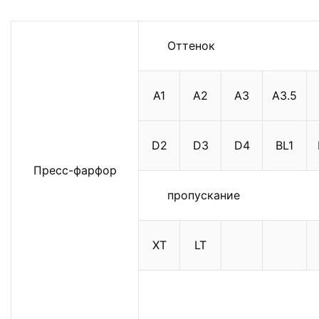
Оттенок
A1
A2
A3
A3.5
D2
D3
D4
BL1
Пресс-фарфор
пропускание
ХТ
LT