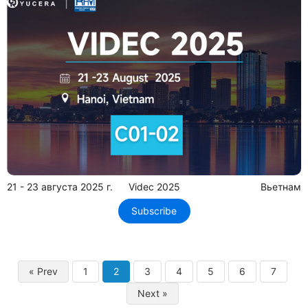
21 - 23 августа 2025 г.
Videc 2025
Вьетнам
Subscribe
« Prev
1
2
3
4
5
6
7
Next »