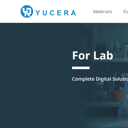
Matériels
É