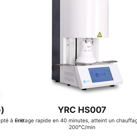
)
YRC HS007
apté à une
Frittage rapide en 40 minutes, atteint un chauffa
200°C/min