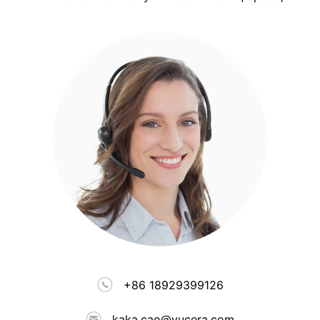
+86 18929399126
kaka.cao@yucera.com