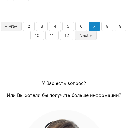
« Prev
2
3
4
5
6
7
8
9
10
11
12
Next »
У Вас есть вопрос?
Или Вы хотели бы получить больше информации?